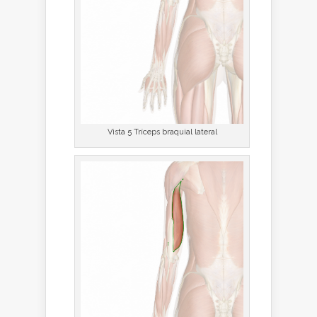
Vista 5 Tríceps braquial lateral