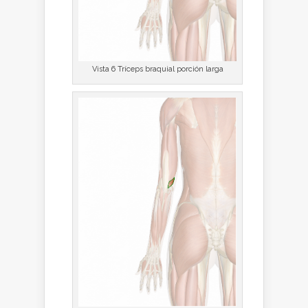
Vista 6 Tríceps braquial porción larga